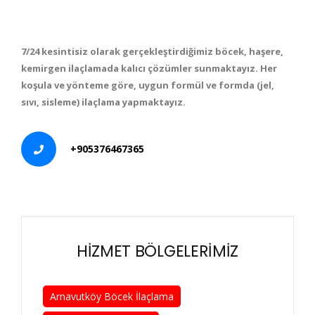
7/24 kesintisiz olarak gerçekleştirdiğimiz böcek, haşere,
kemirgen ilaçlamada kalıcı çözümler sunmaktayız. Her
koşula ve yönteme göre, uygun formül ve formda (jel,
sıvı, sisleme) ilaçlama yapmaktayız.
+905376467365
HİZMET BÖLGELERİMİZ
Arnavutköy Böcek İlaçlama