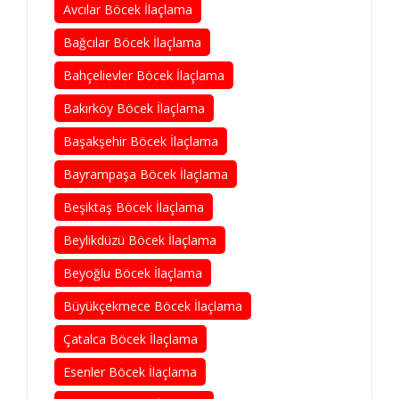
Avcılar Böcek İlaçlama
Bağcılar Böcek İlaçlama
Bahçelievler Böcek İlaçlama
Bakırköy Böcek İlaçlama
Başakşehir Böcek İlaçlama
Bayrampaşa Böcek İlaçlama
Beşiktaş Böcek İlaçlama
Beylikdüzü Böcek İlaçlama
Beyoğlu Böcek İlaçlama
Büyükçekmece Böcek İlaçlama
Çatalca Böcek İlaçlama
Esenler Böcek İlaçlama