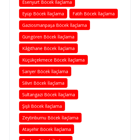
Esenyurt Böcek İlaçlama
Eyüp Böcek İlaçlama
Fatih Böcek İlaçlama
Gaziosmanpaşa Böcek İlaçlama
Güngören Böcek İlaçlama
Kâğıthane Böcek İlaçlama
Küçükçekmece Böcek İlaçlama
Sarıyer Böcek İlaçlama
Silivri Böcek İlaçlama
Sultangazi Böcek İlaçlama
Şişli Böcek İlaçlama
Zeytinburnu Böcek İlaçlama
Ataşehir Böcek İlaçlama