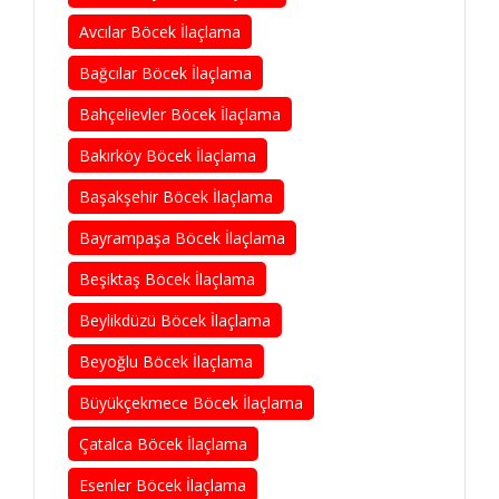
Avcılar Böcek İlaçlama
Bağcılar Böcek İlaçlama
Bahçelievler Böcek İlaçlama
Bakırköy Böcek İlaçlama
Başakşehir Böcek İlaçlama
Bayrampaşa Böcek İlaçlama
Beşiktaş Böcek İlaçlama
Beylikdüzü Böcek İlaçlama
Beyoğlu Böcek İlaçlama
Büyükçekmece Böcek İlaçlama
Çatalca Böcek İlaçlama
Esenler Böcek İlaçlama