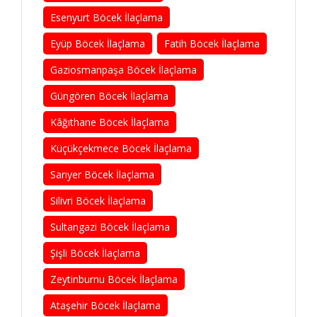
Esenyurt Böcek İlaçlama
Eyüp Böcek İlaçlama
Fatih Böcek İlaçlama
Gaziosmanpaşa Böcek İlaçlama
Güngören Böcek İlaçlama
Kâğıthane Böcek İlaçlama
Küçükçekmece Böcek İlaçlama
Sarıyer Böcek İlaçlama
Silivri Böcek İlaçlama
Sultangazi Böcek İlaçlama
Şişli Böcek İlaçlama
Zeytinburnu Böcek İlaçlama
Ataşehir Böcek İlaçlama