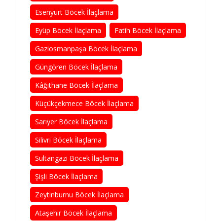
Esenyurt Böcek İlaçlama
Eyüp Böcek İlaçlama
Fatih Böcek İlaçlama
Gaziosmanpaşa Böcek İlaçlama
Güngören Böcek İlaçlama
Kâğıthane Böcek İlaçlama
Küçükçekmece Böcek İlaçlama
Sarıyer Böcek İlaçlama
Silivri Böcek İlaçlama
Sultangazi Böcek İlaçlama
Şişli Böcek İlaçlama
Zeytinburnu Böcek İlaçlama
Ataşehir Böcek İlaçlama