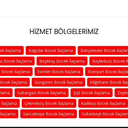
HİZMET BÖLGELERİMİZ
cek İlaçlama
Bağcılar Böcek İlaçlama
Bahçelievler Böcek İlaçl
 Böcek İlaçlama
Beşiktaş Böcek İlaçlama
Beylikdüzü Böcek İ
a Böcek İlaçlama
Esenler Böcek İlaçlama
Esenyurt Böcek İlaçl
öcek İlaçlama
Güngören Böcek İlaçlama
Kâğıthane Böcek İla
açlama
Sultangazi Böcek İlaçlama
Şişli Böcek İlaçlama
Zeyti
 İlaçlama
Çekmeköy Böcek İlaçlama
Kadıköy Böcek İlaçlama
İlaçlama
Sancaktepe Böcek İlaçlama
Sultanbeyli Böcek İlaçla