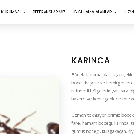
KURUMSAL
REFERANSLARIMIZ
UYGULAMA ALANLARI
HİZM
KARINCA
Böcek İlaçlama olarak gerçekleşt
böcek,haşere ve kemirgenlerden 
rutubetli bölgelerin yanı sıra d
haşere ve kemirgenlerle mücad
Uzman teknisyenlerimiz böcek,
fare, hamam böceği, karınca, ta
gümüş böceği, kulağakaçan, çıy