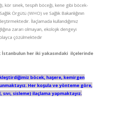
eği, kör sinek, tespih böceği, kene gibi böcek-
ağlık Örgütü (WHO) ve Sağlık Bakanlığının
ekleştirmektedir. İlaçlamada kullandığımız
lığına zararı olmayan, ekolojik dengeyi
olayca çözülmektedir
 İstanbulun her iki yakasındaki ilçelerinde
ekleştirdiğimiz böcek, haşere, kemirgen
 sunmaktayız. Her koşula ve yönteme göre,
 sıvı, sisleme) ilaçlama yapmaktayız.