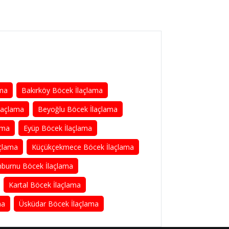
ama
Bakırköy Böcek İlaçlama
laçlama
Beyoğlu Böcek İlaçlama
ama
Eyüp Böcek İlaçlama
çlama
Küçükçekmece Böcek İlaçlama
nburnu Böcek İlaçlama
Kartal Böcek İlaçlama
ma
Üsküdar Böcek İlaçlama