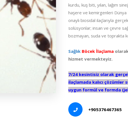
kurdu, kuş biti, yılan, lağım sin
haşere ve kemirgenleri Dünya S
onaylı biosidal ilaçlarıyla gerç
solüsyonlar; insan ve çevre sağ
bozmayan, suda ve toprakta k
Sağlık
Böcek İlaçlama
olarak
hizmet vermekteyiz.
7/24 kesintisiz olarak gerç
ilaçlamada kalıcı çözümler
uygun formül ve formda (jel,
+905376467365