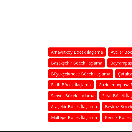
Arnavutköy Böcek İlaçlama
Avcılar Bö
Başakşehir Böcek İlaçlama
Bayrampaşa
Büyükçekmece Böcek İlaçlama
Çatalc
Fatih Böcek İlaçlama
Gaziosmanpaşa B
Sarıyer Böcek İlaçlama
Silivri Böcek İl
Ataşehir Böcek İlaçlama
Beykoz Böcek
Maltepe Böcek İlaçlama
Pendik Böcek 